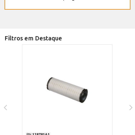
Filtros em Destaque
PN
128781A1