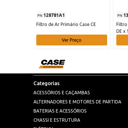
128781A1
1
PN
PN
l - 80 mm DE
Filtro de Ar Primário Case CE
Filtr
DE x 
o
Ver Preço
Categorias
ACESSÓRIOS E CAÇAMBAS
ALTERNADORES E MOTORES DE PARTIDA
BATERIAS E ACESSÓRIOS
CHASSI E ESTRUTURA