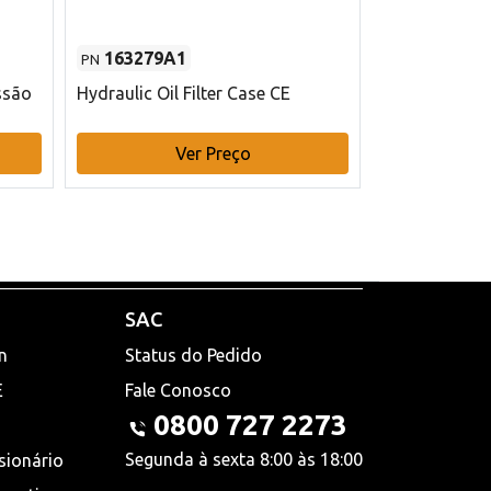
163279A1
48145970
PN
PN
ssão
Hydraulic Oil Filter Case CE
Filtro de com
x 75 mm L Ca
Ver Preço
V
SAC
n
Status do Pedido
E
Fale Conosco
0800 727 2273
Segunda à sexta 8:00 às 18:00
sionário