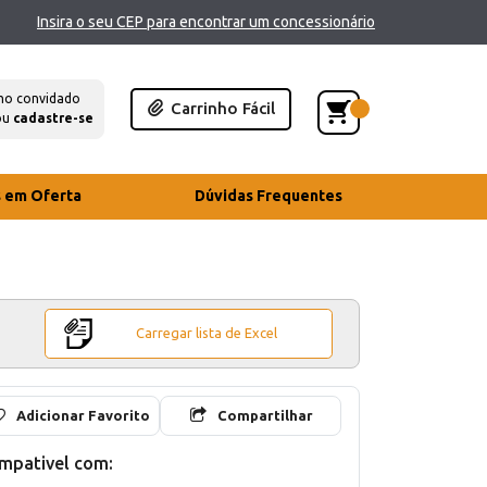
Insira o seu CEP para encontrar um concessionário
mo convidado
Carrinho Fácil
ou
cadastre-se
s em Oferta
Dúvidas Frequentes
Carregar lista de Excel
Adicionar Favorito
Compartilhar
mpativel com: