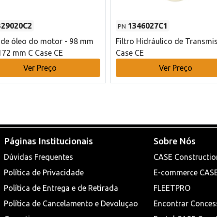
329020C2
1346027C1
PN
o de óleo do motor - 98 mm
Filtro Hidráulico de Transmi
172 mm C Case CE
Case CE
Ver Preço
Ver Preço
Páginas Institucionais
Sobre Nós
Dúvidas Frequentes
CASE Constructio
Política de Privacidade
E-commerce CAS
Política de Entrega e de Retirada
FLEETPRO
Política de Cancelamento e Devoluçao
Encontrar Conces