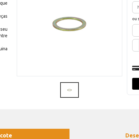
 que
eças
ou 
 seu
ntre
uina
cote
Dese