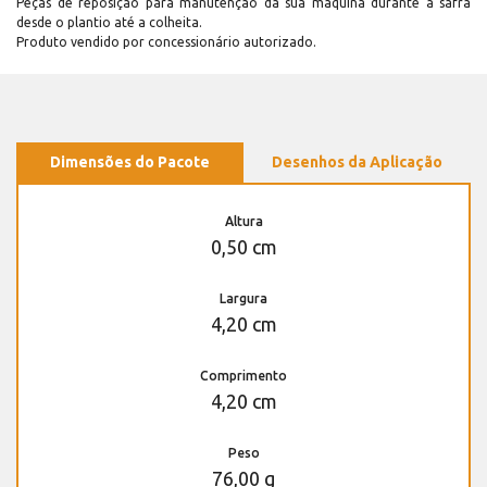
Peças de reposição para manutenção dá sua máquina durante a safra
desde o plantio até a colheita.
Produto vendido por concessionário autorizado.
Dimensões do Pacote
Desenhos da Aplicação
Altura
0,50 cm
Largura
4,20 cm
Comprimento
4,20 cm
Peso
76,00 g