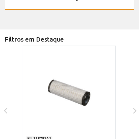
Filtros em Destaque
PN
128781A1