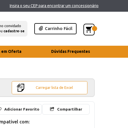
Insira o seu CEP para encontrar um concessionário
mo convidado
Carrinho Fácil
ou
cadastre-se
s em Oferta
Dúvidas Frequentes
Carregar lista de Excel
Adicionar Favorito
Compartilhar
mpativel com: