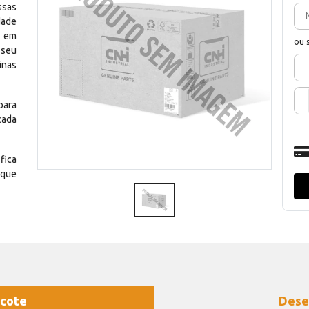
ssas
dade
e em
ou 
 seu
inas
para
cada
fica
 que
cote
Dese