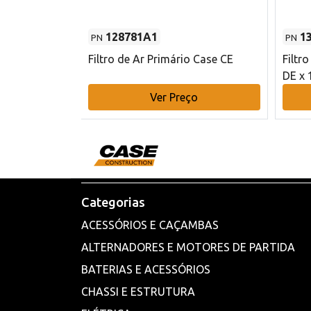
128781A1
1
PN
PN
l - 80 mm DE
Filtro de Ar Primário Case CE
Filtr
DE x 
o
Ver Preço
Categorias
ACESSÓRIOS E CAÇAMBAS
ALTERNADORES E MOTORES DE PARTIDA
BATERIAS E ACESSÓRIOS
CHASSI E ESTRUTURA