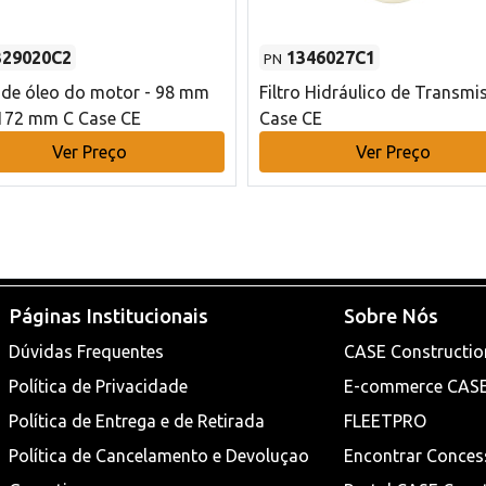
329020C2
1346027C1
PN
o de óleo do motor - 98 mm
Filtro Hidráulico de Transmi
172 mm C Case CE
Case CE
Ver Preço
Ver Preço
Páginas Institucionais
Sobre Nós
Dúvidas Frequentes
CASE Constructio
Política de Privacidade
E-commerce CAS
Política de Entrega e de Retirada
FLEETPRO
Política de Cancelamento e Devoluçao
Encontrar Conces