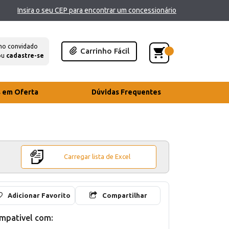
Insira o seu CEP para encontrar um concessionário
mo convidado
Carrinho Fácil
ou
cadastre-se
s em Oferta
Dúvidas Frequentes
Carregar lista de Excel
Adicionar Favorito
Compartilhar
mpativel com: