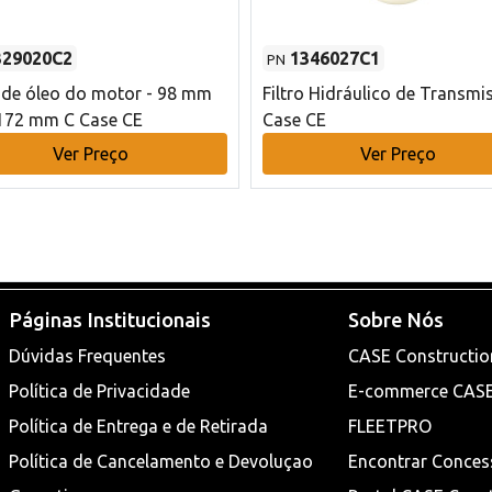
329020C2
1346027C1
PN
o de óleo do motor - 98 mm
Filtro Hidráulico de Transmi
172 mm C Case CE
Case CE
Ver Preço
Ver Preço
Páginas Institucionais
Sobre Nós
Dúvidas Frequentes
CASE Constructio
Política de Privacidade
E-commerce CAS
Política de Entrega e de Retirada
FLEETPRO
Política de Cancelamento e Devoluçao
Encontrar Conces