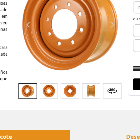
ssas
dade
e em
ou 
 seu
inas
para
cada
fica
 que
cote
Dese