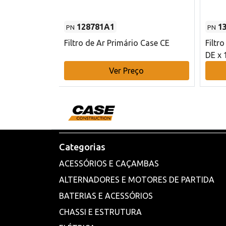
128781A1
1
PN
PN
l - 80 mm DE
Filtro de Ar Primário Case CE
Filtr
DE x 
o
Ver Preço
Categorias
ACESSÓRIOS E CAÇAMBAS
ALTERNADORES E MOTORES DE PARTIDA
BATERIAS E ACESSÓRIOS
CHASSI E ESTRUTURA