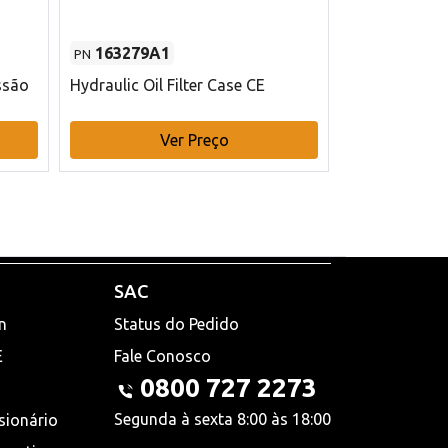
163279A1
48145970
PN
PN
ssão
Hydraulic Oil Filter Case CE
Filtro de com
x 75 mm L Ca
Ver Preço
V
SAC
n
Status do Pedido
E
Fale Conosco
0800 727 2273
Segunda à sexta 8:00 às 18:00
sionário