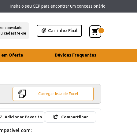
Insira o seu CEP para encontrar um concessionário
mo convidado
Carrinho Fácil
ou
cadastre-se
s em Oferta
Dúvidas Frequentes
Carregar lista de Excel
Adicionar Favorito
Compartilhar
mpativel com: