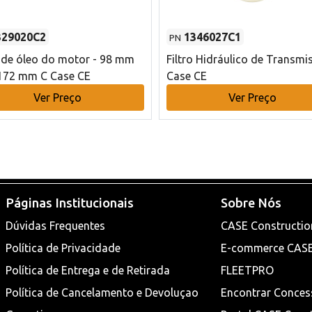
329020C2
1346027C1
PN
o de óleo do motor - 98 mm
Filtro Hidráulico de Transmi
172 mm C Case CE
Case CE
Ver Preço
Ver Preço
Páginas Institucionais
Sobre Nós
Dúvidas Frequentes
CASE Constructio
Política de Privacidade
E-commerce CAS
Política de Entrega e de Retirada
FLEETPRO
Política de Cancelamento e Devoluçao
Encontrar Conces