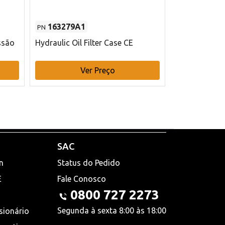
163279A1
48145970
PN
PN
ssão
Hydraulic Oil Filter Case CE
Filtro de com
x 75 mm L Ca
Ver Preço
V
SAC
n
Status do Pedido
E
Fale Conosco
0800 727 2273
Segunda à sexta 8:00 às 18:00
sionário