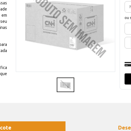
ssas
dade
e em
ou 
 seu
inas
para
cada
fica
 que
cote
Dese