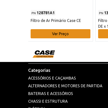
128781A1
1
PN
PN
l - 80 mm DE
Filtro de Ar Primário Case CE
Filtr
DE x 
o
Ver Preço
Categorias
ACESSÓRIOS E CAÇAMBAS
ALTERNADORES E MOTORES DE PARTIDA
BATERIAS E ACESSÓRIOS
CHASSI E ESTRUTURA