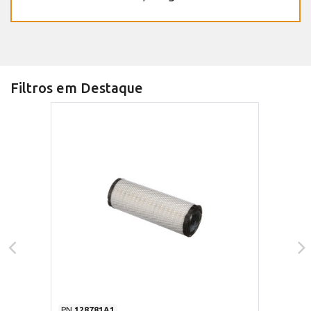
Filtros em Destaque
PN
128781A1