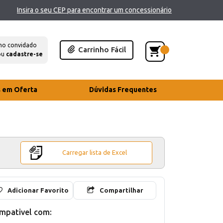
Insira o seu CEP para encontrar um concessionário
mo convidado
Carrinho Fácil
ou
cadastre-se
s em Oferta
Dúvidas Frequentes
Carregar lista de Excel
Adicionar Favorito
Compartilhar
mpativel com: