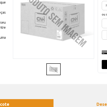
 que
eças
ou 
 seu
ntre
uina
cote
Dese