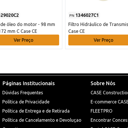
329020C2
1346027C1
PN
o de óleo do motor - 98 mm
Filtro Hidráulico de Transmi
172 mm C Case CE
Case CE
Ver Preço
Ver Preço
Páginas Institucionais
Sobre Nós
Dúvidas Frequentes
CASE Constructio
Política de Privacidade
E-commerce CAS
Política de Entrega e de Retirada
FLEETPRO
Política de Cancelamento e Devoluçao
Encontrar Conces