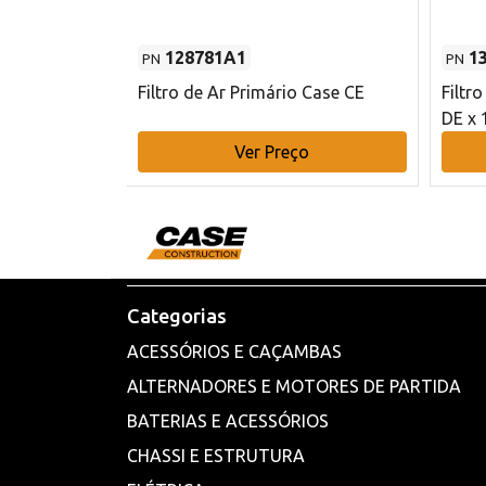
128781A1
1
PN
PN
l - 80 mm DE
Filtro de Ar Primário Case CE
Filtr
DE x 
o
Ver Preço
Categorias
ACESSÓRIOS E CAÇAMBAS
ALTERNADORES E MOTORES DE PARTIDA
BATERIAS E ACESSÓRIOS
CHASSI E ESTRUTURA