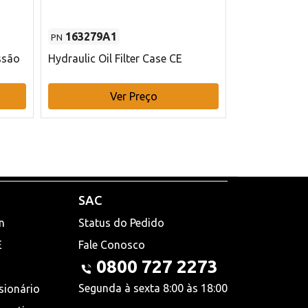
163279A1
48145970
PN
PN
ssão
Hydraulic Oil Filter Case CE
Filtro de com
x 75 mm L Ca
Ver Preço
V
SAC
n
Status do Pedido
E
Fale Conosco
0800 727 2273
Segunda à sexta 8:00 às 18:00
sionário