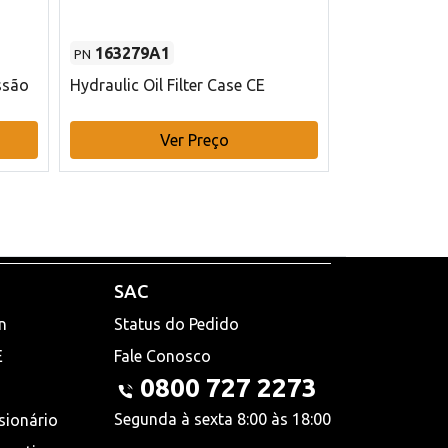
163279A1
48145970
PN
PN
ssão
Hydraulic Oil Filter Case CE
Filtro de com
x 75 mm L Ca
Ver Preço
V
SAC
n
Status do Pedido
E
Fale Conosco
0800 727 2273
Segunda à sexta 8:00 às 18:00
sionário