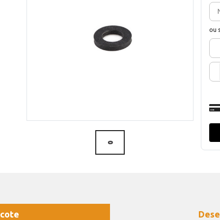
ou 
cote
Dese