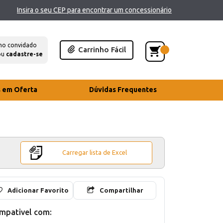
Insira o seu CEP para encontrar um concessionário
mo convidado
Carrinho Fácil
ou
cadastre-se
s em Oferta
Dúvidas Frequentes
Carregar lista de Excel
Adicionar Favorito
Compartilhar
mpativel com: