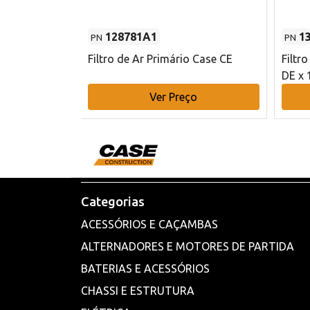
128781A1
1
PN
PN
l - 80 mm DE
Filtro de Ar Primário Case CE
Filtr
DE x 
o
Ver Preço
Categorias
ACESSÓRIOS E CAÇAMBAS
ALTERNADORES E MOTORES DE PARTIDA
BATERIAS E ACESSÓRIOS
CHASSI E ESTRUTURA