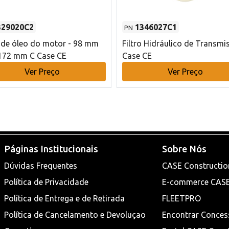
329020C2
1346027C1
PN
o de óleo do motor - 98 mm
Filtro Hidráulico de Transmi
172 mm C Case CE
Case CE
Ver Preço
Ver Preço
Páginas Institucionais
Sobre Nós
Dúvidas Frequentes
CASE Constructio
Política de Privacidade
E-commerce CAS
Política de Entrega e de Retirada
FLEETPRO
Política de Cancelamento e Devoluçao
Encontrar Conces