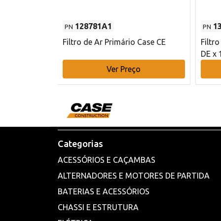
128781A1
1
PN
PN
l - 80 mm DE
Filtro de Ar Primário Case CE
Filtr
DE x 
o
Ver Preço
Categorias
ACESSÓRIOS E CAÇAMBAS
ALTERNADORES E MOTORES DE PARTIDA
BATERIAS E ACESSÓRIOS
CHASSI E ESTRUTURA