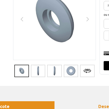
ou 
cote
Dese