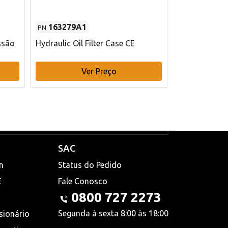
163279A1
48145970
PN
PN
ssão
Hydraulic Oil Filter Case CE
Filtro de com
x 75 mm L Ca
Ver Preço
V
SAC
n
Status do Pedido
E
Fale Conosco
0800 727 2273
Segunda à sexta 8:00 às 18:00
sionário