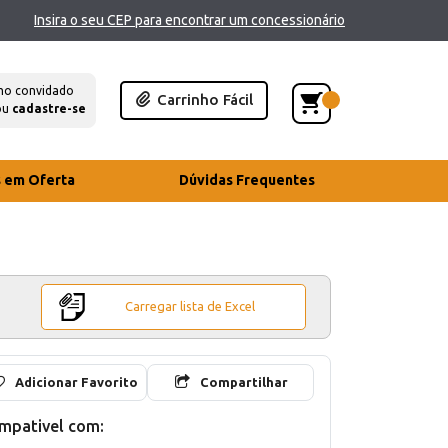
Insira o seu CEP para encontrar um concessionário
mo convidado
Carrinho Fácil
ou
cadastre-se
s em Oferta
Dúvidas Frequentes
Carregar lista de Excel
Adicionar Favorito
Compartilhar
mpativel com: