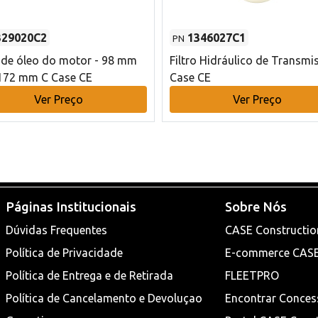
329020C2
1346027C1
PN
o de óleo do motor - 98 mm
Filtro Hidráulico de Transmi
172 mm C Case CE
Case CE
Ver Preço
Ver Preço
Páginas Institucionais
Sobre Nós
Dúvidas Frequentes
CASE Constructio
Política de Privacidade
E-commerce CAS
Política de Entrega e de Retirada
FLEETPRO
Política de Cancelamento e Devoluçao
Encontrar Conces