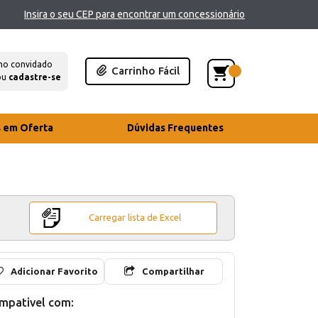
Insira o seu CEP para encontrar um concessionário
mo convidado
Carrinho Fácil
ou
cadastre-se
s em Oferta
Dúvidas Frequentes
Carregar lista de Excel
Adicionar Favorito
Compartilhar
mpativel com: