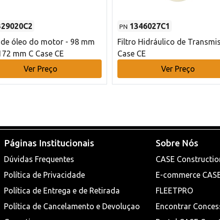
329020C2
1346027C1
PN
o de óleo do motor - 98 mm
Filtro Hidráulico de Transmi
172 mm C Case CE
Case CE
Ver Preço
Ver Preço
Páginas Institucionais
Sobre Nós
Dúvidas Frequentes
CASE Constructio
Política de Privacidade
E-commerce CAS
Política de Entrega e de Retirada
FLEETPRO
Política de Cancelamento e Devoluçao
Encontrar Conces