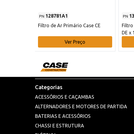
128781A1
1
PN
PN
l - 80 mm DE
Filtro de Ar Primário Case CE
Filtr
DE x 
o
Ver Preço
Categorias
ACESSÓRIOS E CAÇAMBAS
ALTERNADORES E MOTORES DE PARTIDA
BATERIAS E ACESSÓRIOS
CHASSI E ESTRUTURA