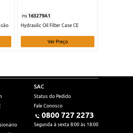
163279A1
48145970
PN
PN
ssão
Hydraulic Oil Filter Case CE
Filtro de com
x 75 mm L Ca
Ver Preço
V
SAC
n
Status do Pedido
E
Fale Conosco
0800 727 2273
Segunda à sexta 8:00 às 18:00
sionário