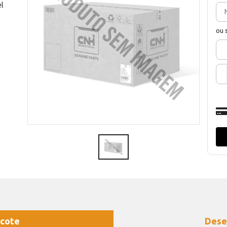
el
ou 
cote
Dese