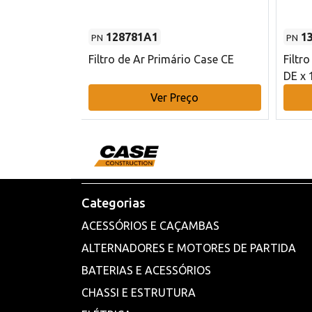
128781A1
1
PN
PN
l - 80 mm DE
Filtro de Ar Primário Case CE
Filtr
DE x 
o
Ver Preço
Categorias
ACESSÓRIOS E CAÇAMBAS
ALTERNADORES E MOTORES DE PARTIDA
BATERIAS E ACESSÓRIOS
CHASSI E ESTRUTURA