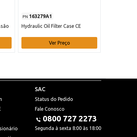
163279A1
48145970
PN
PN
ssão
Hydraulic Oil Filter Case CE
Filtro de com
x 75 mm L Ca
Ver Preço
V
SAC
n
Status do Pedido
E
Fale Conosco
0800 727 2273
Segunda à sexta 8:00 às 18:00
sionário