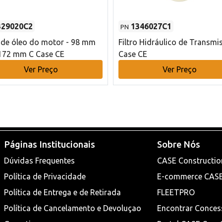
329020C2
1346027C1
PN
o de óleo do motor - 98 mm
Filtro Hidráulico de Transmi
172 mm C Case CE
Case CE
Ver Preço
Ver Preço
Páginas Institucionais
Sobre Nós
Dúvidas Frequentes
CASE Constructio
Política de Privacidade
E-commerce CAS
Política de Entrega e de Retirada
FLEETPRO
Política de Cancelamento e Devoluçao
Encontrar Conces