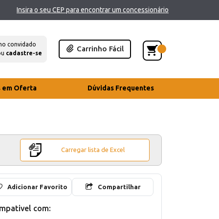
Insira o seu CEP para encontrar um concessionário
mo convidado
Carrinho Fácil
ou
cadastre-se
s em Oferta
Dúvidas Frequentes
Carregar lista de Excel
Adicionar Favorito
Compartilhar
mpativel com: