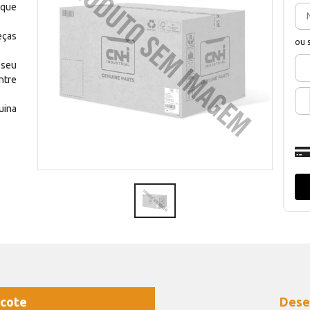
 que
eças
ou 
 seu
ntre
uina
cote
Dese