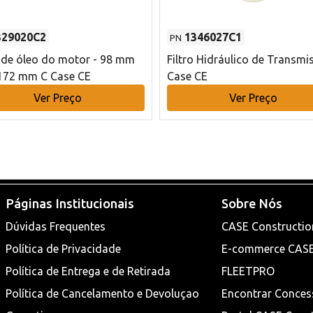
329020C2
1346027C1
PN
o de óleo do motor - 98 mm
Filtro Hidráulico de Transmi
172 mm C Case CE
Case CE
Ver Preço
Ver Preço
Páginas Institucionais
Sobre Nós
Dúvidas Frequentes
CASE Constructio
Política de Privacidade
E-commerce CAS
Política de Entrega e de Retirada
FLEETPRO
Política de Cancelamento e Devoluçao
Encontrar Conces