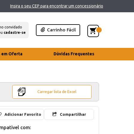
Insira o seu CEP para encontrar um concessionário
mo convidado
Carrinho Fácil
ou
cadastre-se
s em Oferta
Dúvidas Frequentes
Carregar lista de Excel
Adicionar Favorito
Compartilhar
mpativel com: