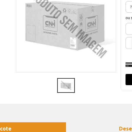
ou 
cote
Dese