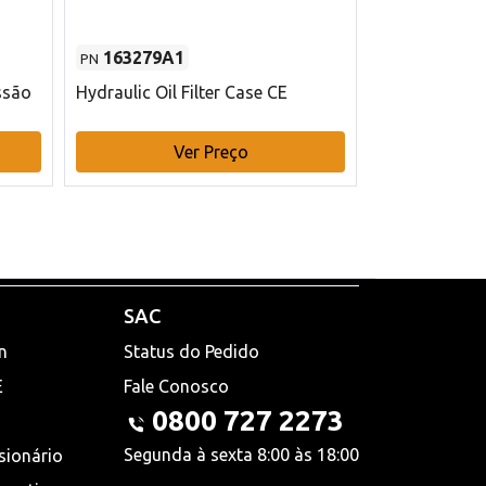
163279A1
48145970
PN
PN
ssão
Hydraulic Oil Filter Case CE
Filtro de com
x 75 mm L Ca
Ver Preço
V
SAC
n
Status do Pedido
E
Fale Conosco
0800 727 2273
Segunda à sexta 8:00 às 18:00
sionário