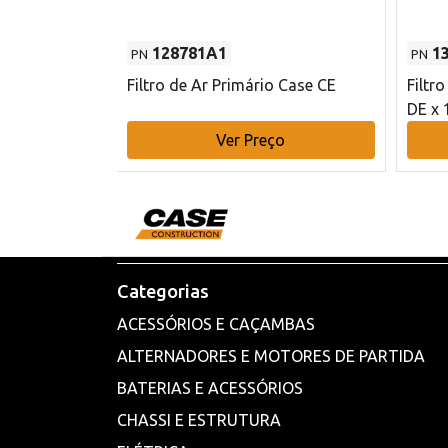
128781A1
1
PN
PN
l - 80 mm DE
Filtro de Ar Primário Case CE
Filtr
DE x 
o
Ver Preço
Categorias
ACESSÓRIOS E CAÇAMBAS
ALTERNADORES E MOTORES DE PARTIDA
BATERIAS E ACESSÓRIOS
CHASSI E ESTRUTURA