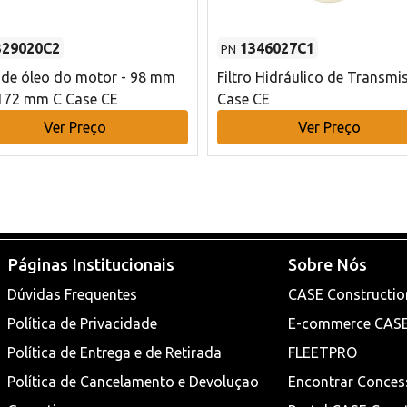
329020C2
1346027C1
PN
o de óleo do motor - 98 mm
Filtro Hidráulico de Transmi
172 mm C Case CE
Case CE
Ver Preço
Ver Preço
Páginas Institucionais
Sobre Nós
Dúvidas Frequentes
CASE Constructio
Política de Privacidade
E-commerce CAS
Política de Entrega e de Retirada
FLEETPRO
Política de Cancelamento e Devoluçao
Encontrar Conces