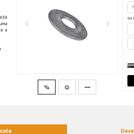
2650
ou 
 uma
ra a
a
cote
Dese