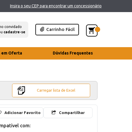
Insira o seu CEP para encontrar um concessionário
mo convidado
Carrinho Fácil
ou
cadastre-se
s em Oferta
Dúvidas Frequentes
Carregar lista de Excel
Adicionar Favorito
Compartilhar
mpativel com: