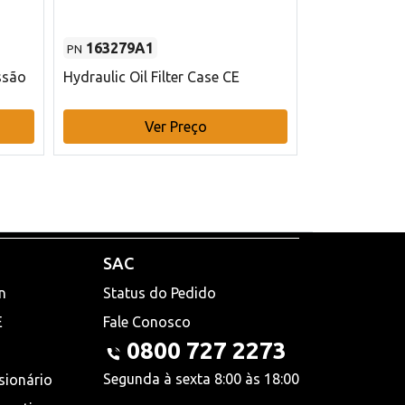
163279A1
48145970
PN
PN
ssão
Hydraulic Oil Filter Case CE
Filtro de com
x 75 mm L Ca
Ver Preço
V
SAC
n
Status do Pedido
E
Fale Conosco
0800 727 2273
Segunda à sexta 8:00 às 18:00
sionário