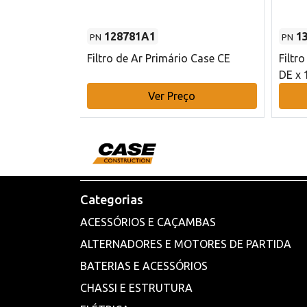
128781A1
1
PN
PN
l - 80 mm DE
Filtro de Ar Primário Case CE
Filtr
DE x 
o
Ver Preço
Categorias
ACESSÓRIOS E CAÇAMBAS
ALTERNADORES E MOTORES DE PARTIDA
BATERIAS E ACESSÓRIOS
CHASSI E ESTRUTURA