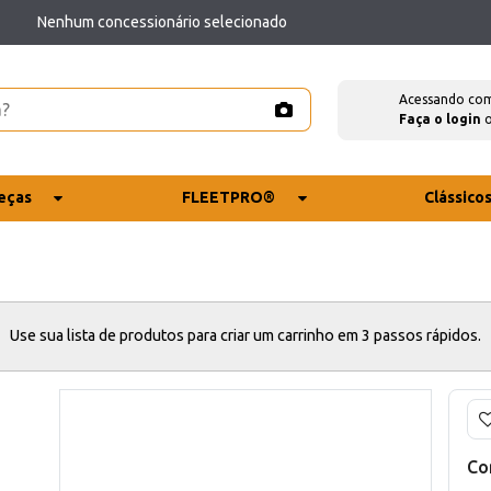
Nenhum concessionário selecionado
Acessando co
Faça o login
eças
FLEETPRO®
Clássico
Use sua lista de produtos para criar um carrinho em 3 passos rápidos.
o
Co