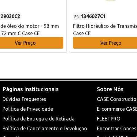
329020C2
1346027C1
PN
o de óleo do motor - 98 mm
Filtro Hidráulico de Transmi
172 mm C Case CE
Case CE
Ver Preço
Ver Preço
Páginas Institucionais
Sobre Nós
Dúvidas Frequentes
CASE Constructio
Política de Privacidade
E-commerce CAS
Política de Entrega e de Retirada
FLEETPRO
Política de Cancelamento e Devoluçao
Encontrar Conces