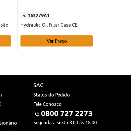
163279A1
48145970
PN
PN
ssão
Hydraulic Oil Filter Case CE
Filtro de com
x 75 mm L Ca
Ver Preço
V
SAC
n
Status do Pedido
E
Fale Conosco
0800 727 2273
Segunda à sexta 8:00 às 18:00
sionário