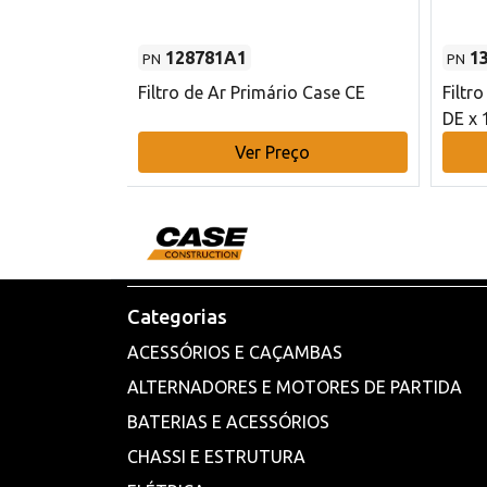
128781A1
1
PN
PN
l - 80 mm DE
Filtro de Ar Primário Case CE
Filtr
DE x 
o
Ver Preço
Categorias
ACESSÓRIOS E CAÇAMBAS
ALTERNADORES E MOTORES DE PARTIDA
BATERIAS E ACESSÓRIOS
CHASSI E ESTRUTURA