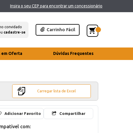
Insira o seu CEP para encontrar um concessionário
mo convidado
Carrinho Fácil
ou
cadastre-se
s em Oferta
Dúvidas Frequentes
Carregar lista de Excel
Adicionar Favorito
Compartilhar
mpativel com: