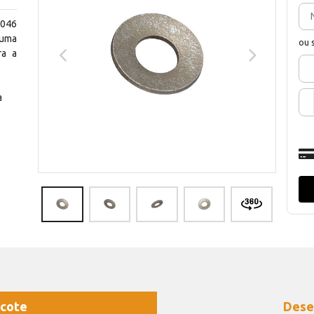
0046
 uma
ou 
ra a
a
cote
Dese