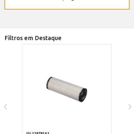
Filtros em Destaque
PN
128781A1