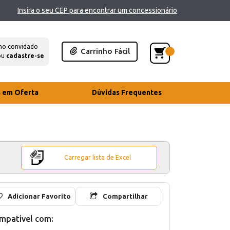
Insira o seu CEP para encontrar um concessionário
mo convidado
Carrinho Fácil
ou
cadastre-se
s em Oferta
Dúvidas Frequentes
Carregar lista de Excel
Adicionar Favorito
Compartilhar
mpativel com: