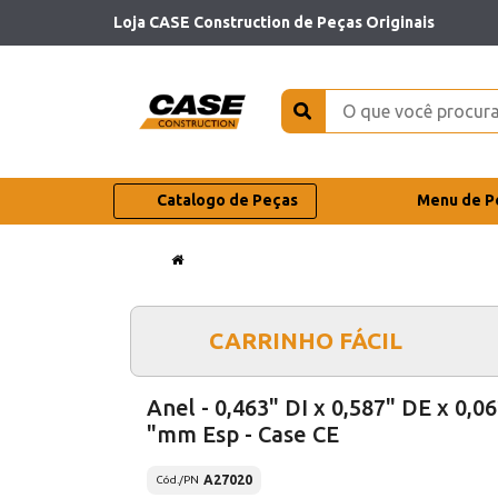
Loja CASE Construction de Peças Originais
Catalogo de Peças
Menu de P
CARRINHO FÁCIL
Anel - 0,463" DI x 0,587" DE x 0,0
"mm Esp - Case CE
A27020
Cód./PN