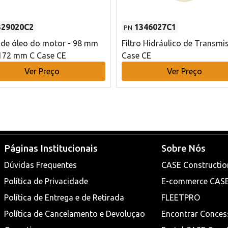
329020C2
1346027C1
PN
o de óleo do motor - 98 mm
Filtro Hidráulico de Transmi
172 mm C Case CE
Case CE
Ver Preço
Ver Preço
Páginas Institucionais
Sobre Nós
Dúvidas Frequentes
CASE Constructio
Política de Privacidade
E-commerce CAS
Política de Entrega e de Retirada
FLEETPRO
Política de Cancelamento e Devoluçao
Encontrar Conces