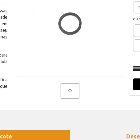
ssas
dade
ou 
e em
 seu
inas
para
cada
fica
 que
cote
Dese