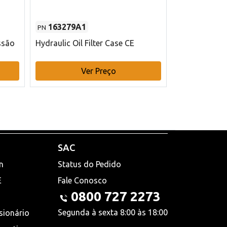
163279A1
48145970
PN
PN
ssão
Hydraulic Oil Filter Case CE
Filtro de com
x 75 mm L Ca
Ver Preço
V
SAC
n
Status do Pedido
E
Fale Conosco
0800 727 2273
Segunda à sexta 8:00 às 18:00
sionário