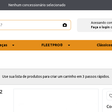
Nenhum concessionário selecionado
Acessando co
Faça o login
eças
FLEETPRO®
Clássico
Use sua lista de produtos para criar um carrinho em 3 passos rápidos.
62
Co