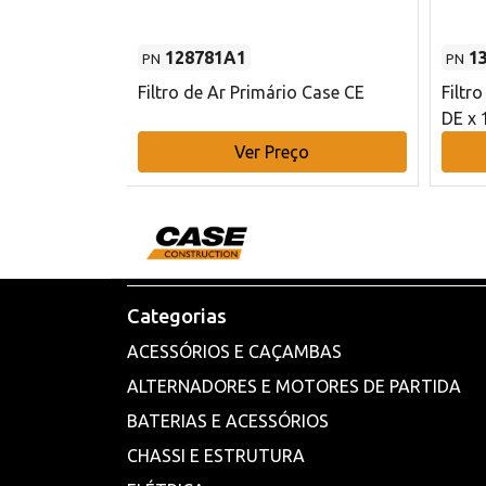
128781A1
1
PN
PN
l - 80 mm DE
Filtro de Ar Primário Case CE
Filtr
DE x 
o
Ver Preço
Categorias
ACESSÓRIOS E CAÇAMBAS
ALTERNADORES E MOTORES DE PARTIDA
BATERIAS E ACESSÓRIOS
CHASSI E ESTRUTURA