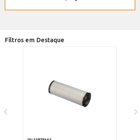
Filtros em Destaque
PN
128781A1