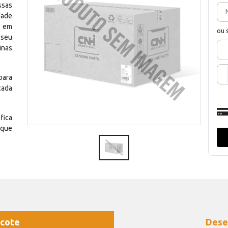
ssas
dade
e em
ou 
 seu
inas
para
cada
fica
 que
cote
Dese