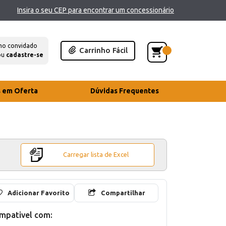
Insira o seu CEP para encontrar um concessionário
mo convidado
Carrinho Fácil
ou
cadastre-se
s em Oferta
Dúvidas Frequentes
Carregar lista de Excel
Adicionar Favorito
Compartilhar
mpativel com: