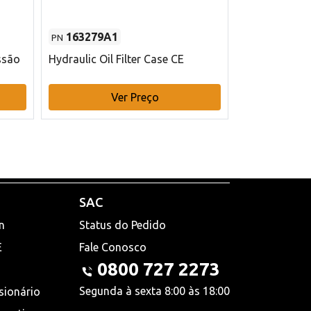
163279A1
48145970
PN
PN
ssão
Hydraulic Oil Filter Case CE
Filtro de com
x 75 mm L Ca
Ver Preço
V
SAC
n
Status do Pedido
E
Fale Conosco
0800 727 2273
Segunda à sexta 8:00 às 18:00
sionário