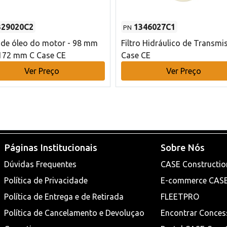
329020C2
1346027C1
PN
o de óleo do motor - 98 mm
Filtro Hidráulico de Transmi
172 mm C Case CE
Case CE
Ver Preço
Ver Preço
Páginas Institucionais
Sobre Nós
Dúvidas Frequentes
CASE Constructio
Política de Privacidade
E-commerce CAS
Política de Entrega e de Retirada
FLEETPRO
Política de Cancelamento e Devoluçao
Encontrar Conces