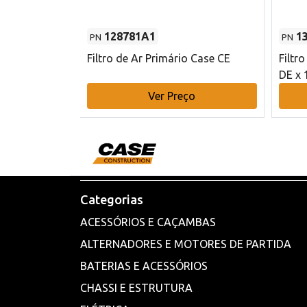
128781A1
1
PN
PN
l - 80 mm DE
Filtro de Ar Primário Case CE
Filtr
DE x 
o
Ver Preço
Categorias
ACESSÓRIOS E CAÇAMBAS
ALTERNADORES E MOTORES DE PARTIDA
BATERIAS E ACESSÓRIOS
CHASSI E ESTRUTURA