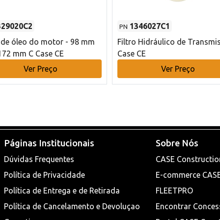
329020C2
1346027C1
PN
o de óleo do motor - 98 mm
Filtro Hidráulico de Transmi
172 mm C Case CE
Case CE
Ver Preço
Ver Preço
Páginas Institucionais
Sobre Nós
Dúvidas Frequentes
CASE Constructio
Política de Privacidade
E-commerce CAS
Política de Entrega e de Retirada
FLEETPRO
Política de Cancelamento e Devoluçao
Encontrar Conces