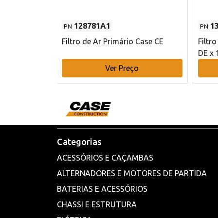
128781A1
1
PN
PN
l - 80 mm DE
Filtro de Ar Primário Case CE
Filtr
DE x 
o
Ver Preço
Categorias
ACESSÓRIOS E CAÇAMBAS
ALTERNADORES E MOTORES DE PARTIDA
BATERIAS E ACESSÓRIOS
CHASSI E ESTRUTURA