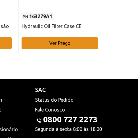
163279A1
48145970
PN
PN
ssão
Hydraulic Oil Filter Case CE
Filtro de com
x 75 mm L Ca
Ver Preço
V
SAC
n
Status do Pedido
E
Fale Conosco
0800 727 2273
Segunda à sexta 8:00 às 18:00
sionário