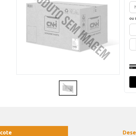
ou 
cote
Dese