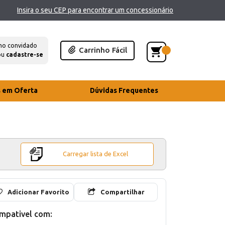
Insira o seu CEP para encontrar um concessionário
mo convidado
Carrinho Fácil
ou
cadastre-se
s em Oferta
Dúvidas Frequentes
Carregar lista de Excel
Adicionar Favorito
Compartilhar
mpativel com: