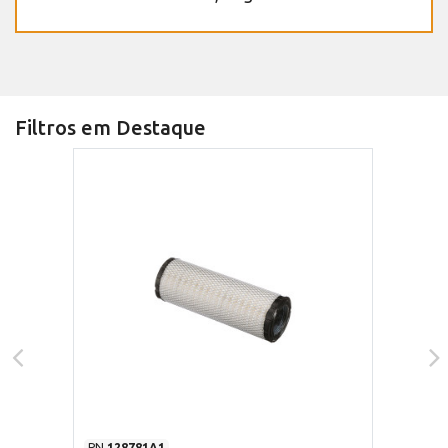
Filtros em Destaque
PN
128781A1