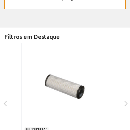
Filtros em Destaque
PN
128781A1