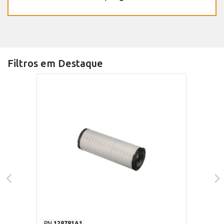
Filtros em Destaque
PN
128781A1