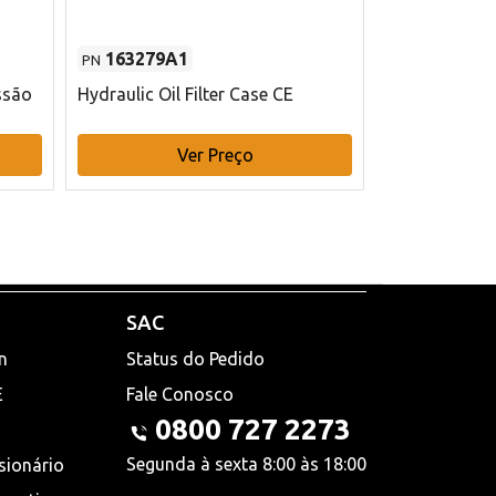
163279A1
48145970
PN
PN
ssão
Hydraulic Oil Filter Case CE
Filtro de com
x 75 mm L Ca
Ver Preço
V
SAC
n
Status do Pedido
E
Fale Conosco
0800 727 2273
Segunda à sexta 8:00 às 18:00
sionário