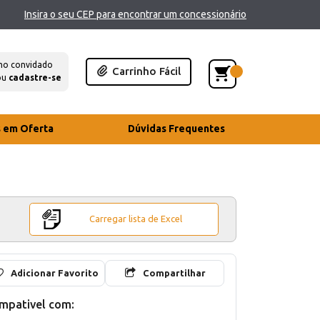
Insira o seu CEP para encontrar um concessionário
mo convidado
Carrinho Fácil
ou
cadastre-se
s em Oferta
Dúvidas Frequentes
Carregar lista de Excel
Adicionar Favorito
Compartilhar
mpativel com: