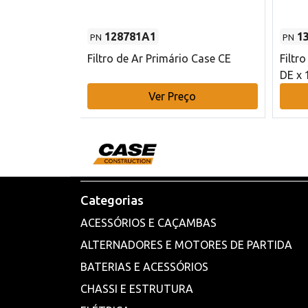
128781A1
1
PN
PN
l - 80 mm DE
Filtro de Ar Primário Case CE
Filtr
DE x 
o
Ver Preço
Categorias
ACESSÓRIOS E CAÇAMBAS
ALTERNADORES E MOTORES DE PARTIDA
BATERIAS E ACESSÓRIOS
CHASSI E ESTRUTURA