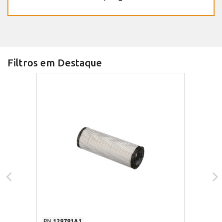
Filtros em Destaque
PN
128781A1