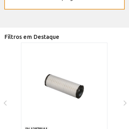
Filtros em Destaque
PN
128781A1