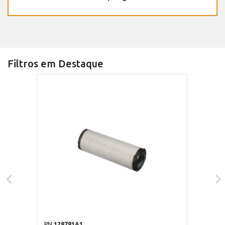
Filtros em Destaque
PN
128781A1