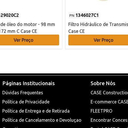
329020C2
1346027C1
PN
o de óleo do motor - 98 mm
Filtro Hidráulico de Transmi
172 mm C Case CE
Case CE
Ver Preço
Ver Preço
Páginas Institucionais
Sobre Nós
Dúvidas Frequentes
CASE Constructio
Política de Privacidade
E-commerce CAS
Política de Entrega e de Retirada
FLEETPRO
Política de Cancelamento e Devoluçao
Encontrar Conces