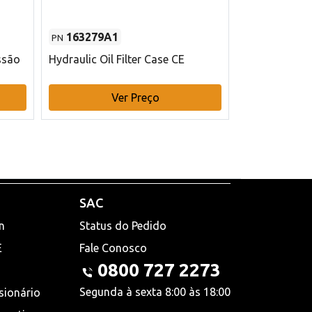
163279A1
48145970
PN
PN
ssão
Hydraulic Oil Filter Case CE
Filtro de com
x 75 mm L Ca
Ver Preço
V
SAC
n
Status do Pedido
E
Fale Conosco
0800 727 2273
Segunda à sexta 8:00 às 18:00
sionário