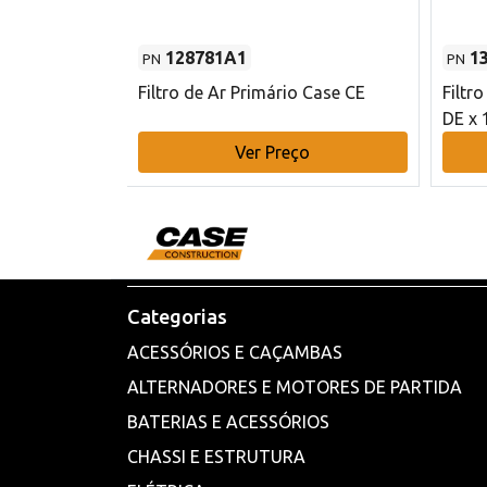
128781A1
1
PN
PN
l - 80 mm DE
Filtro de Ar Primário Case CE
Filtr
DE x 
o
Ver Preço
Categorias
ACESSÓRIOS E CAÇAMBAS
ALTERNADORES E MOTORES DE PARTIDA
BATERIAS E ACESSÓRIOS
CHASSI E ESTRUTURA