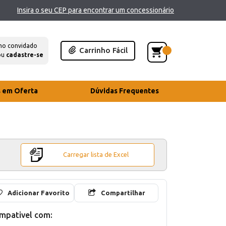
Insira o seu CEP para encontrar um concessionário
mo convidado
Carrinho Fácil
ou
cadastre-se
s em Oferta
Dúvidas Frequentes
Carregar lista de Excel
Adicionar Favorito
Compartilhar
mpativel com: