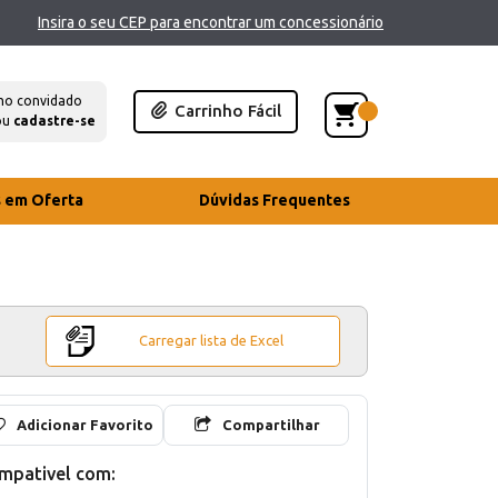
Insira o seu CEP para encontrar um concessionário
mo convidado
Carrinho Fácil
ou
cadastre-se
s em Oferta
Dúvidas Frequentes
Carregar lista de Excel
Adicionar Favorito
Compartilhar
mpativel com: