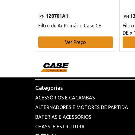
128781A1
1
PN
PN
l - 80 mm DE
Filtro de Ar Primário Case CE
Filtr
DE x 
o
Ver Preço
Categorias
ACESSÓRIOS E CAÇAMBAS
ALTERNADORES E MOTORES DE PARTIDA
BATERIAS E ACESSÓRIOS
CHASSI E ESTRUTURA