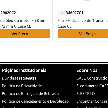
329020C2
1346027C1
PN
o de óleo do motor - 98 mm
Filtro Hidráulico de Transmi
172 mm C Case CE
Case CE
Ver Preço
Ver Preço
Páginas Institucionais
Sobre Nós
Dúvidas Frequentes
CASE Constructio
Política de Privacidade
E-commerce CAS
Política de Entrega e de Retirada
FLEETPRO
Política de Cancelamento e Devoluçao
Encontrar Conces