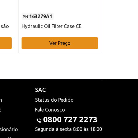
163279A1
48145970
PN
PN
ssão
Hydraulic Oil Filter Case CE
Filtro de com
x 75 mm L Ca
Ver Preço
V
SAC
n
Status do Pedido
E
Fale Conosco
0800 727 2273
Segunda à sexta 8:00 às 18:00
sionário