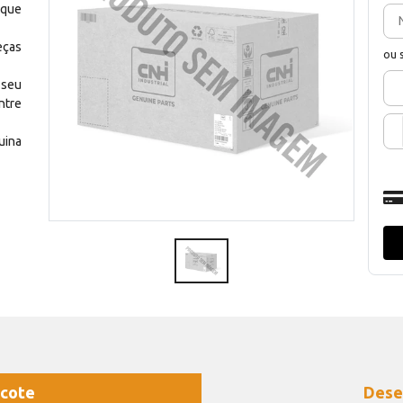
 que
eças
ou 
 seu
ntre
uina
cote
Dese