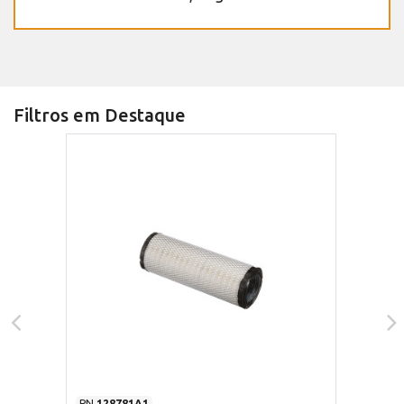
Filtros em Destaque
PN
128781A1