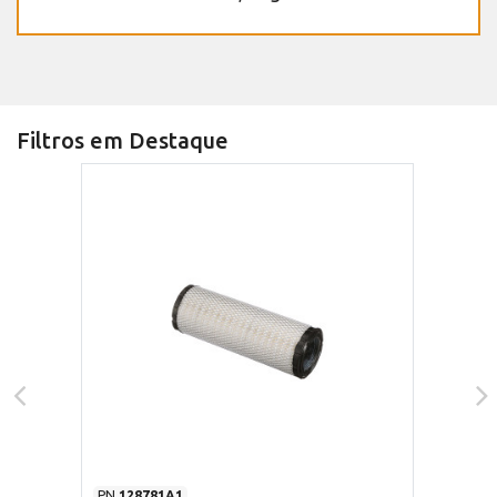
Filtros em Destaque
PN
128781A1