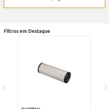
Filtros em Destaque
PN
128781A1