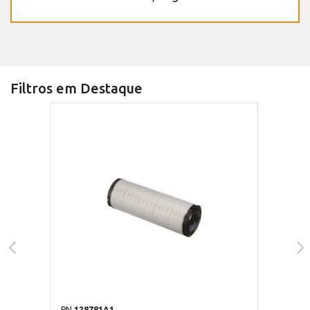
Filtros em Destaque
PN
128781A1