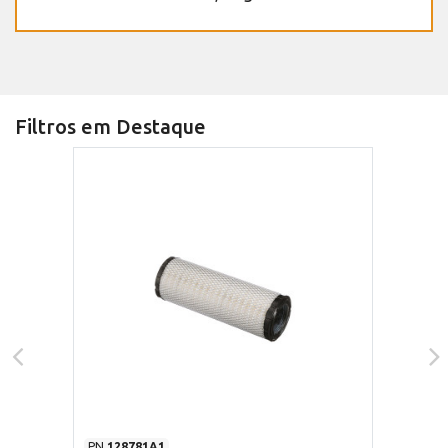
Filtros em Destaque
PN
128781A1