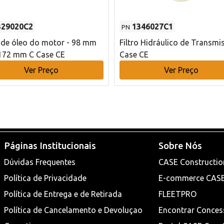
329020C2
1346027C1
PN
o de óleo do motor - 98 mm
Filtro Hidráulico de Transmi
172 mm C Case CE
Case CE
Ver Preço
Ver Preço
Páginas Institucionais
Sobre Nós
Dúvidas Frequentes
CASE Constructio
Política de Privacidade
E-commerce CAS
Política de Entrega e de Retirada
FLEETPRO
Política de Cancelamento e Devoluçao
Encontrar Conces