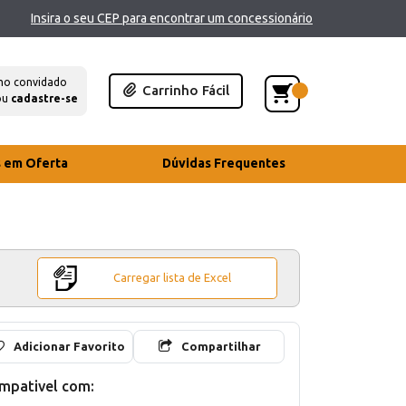
Insira o seu CEP para encontrar um concessionário
mo convidado
Carrinho Fácil
ou
cadastre-se
s em Oferta
Dúvidas Frequentes
Carregar lista de Excel
Adicionar Favorito
Compartilhar
mpativel com: