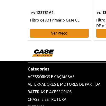
128781A1
1
PN
PN
l - 80 mm DE
Filtro de Ar Primário Case CE
Filtr
DE x 
o
Ver Preço
Categorias
ACESSÓRIOS E CAÇAMBAS
ALTERNADORES E MOTORES DE PARTIDA
BATERIAS E ACESSÓRIOS
CHASSI E ESTRUTURA