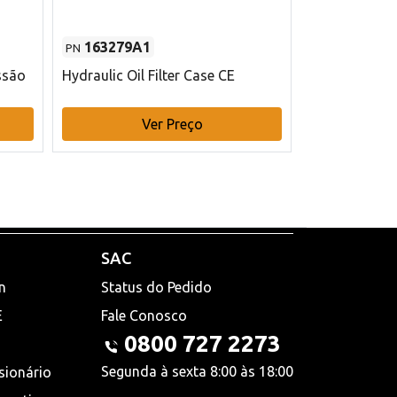
163279A1
48145970
PN
PN
ssão
Hydraulic Oil Filter Case CE
Filtro de com
x 75 mm L Ca
Ver Preço
V
SAC
n
Status do Pedido
E
Fale Conosco
0800 727 2273
Segunda à sexta 8:00 às 18:00
sionário