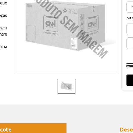
 que
eças
ou 
 seu
ntre
uina
cote
Dese