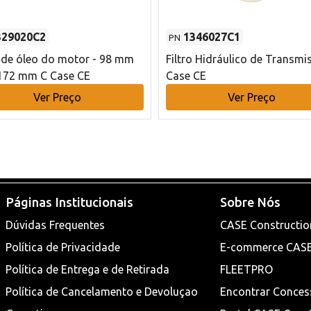
329020C2
1346027C1
PN
o de óleo do motor - 98 mm
Filtro Hidráulico de Transmi
172 mm C Case CE
Case CE
Ver Preço
Ver Preço
Páginas Institucionais
Sobre Nós
Dúvidas Frequentes
CASE Constructio
Política de Privacidade
E-commerce CAS
Política de Entrega e de Retirada
FLEETPRO
Política de Cancelamento e Devoluçao
Encontrar Conces