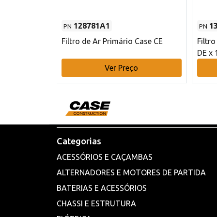
128781A1
1
PN
PN
l - 80 mm DE
Filtro de Ar Primário Case CE
Filtr
DE x 
o
Ver Preço
Categorias
ACESSÓRIOS E CAÇAMBAS
ALTERNADORES E MOTORES DE PARTIDA
BATERIAS E ACESSÓRIOS
CHASSI E ESTRUTURA