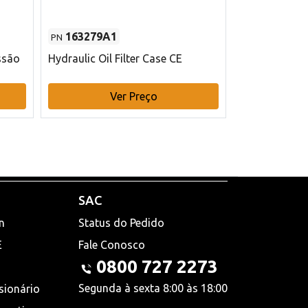
163279A1
48145970
PN
PN
ssão
Hydraulic Oil Filter Case CE
Filtro de com
x 75 mm L Ca
Ver Preço
V
SAC
n
Status do Pedido
E
Fale Conosco
0800 727 2273
Segunda à sexta 8:00 às 18:00
sionário