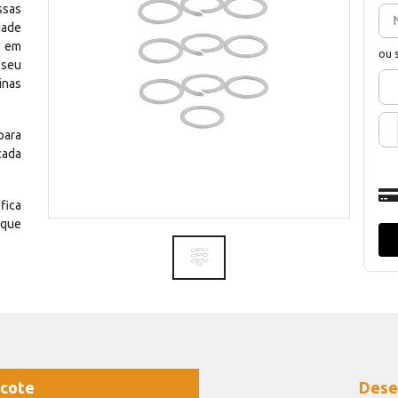
ssas
dade
e em
ou 
 seu
inas
para
cada
fica
 que
cote
Dese