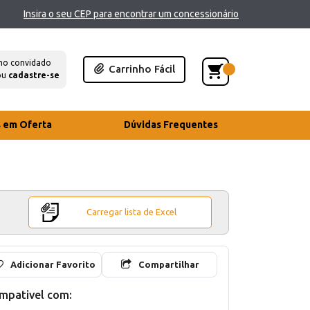
Insira o seu CEP para encontrar um concessionário
mo convidado
Carrinho Fácil
ou
cadastre-se
s em Oferta
Dúvidas Frequentes
Carregar lista de Excel
Adicionar Favorito
Compartilhar
mpativel com: