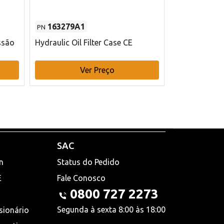
163279A1
48145970
PN
PN
ssão
Hydraulic Oil Filter Case CE
Filtro de com
x 75 mm L Ca
Ver Preço
V
SAC
n
Status do Pedido
E
Fale Conosco
0800 727 2273
Segunda à sexta 8:00 às 18:00
sionário