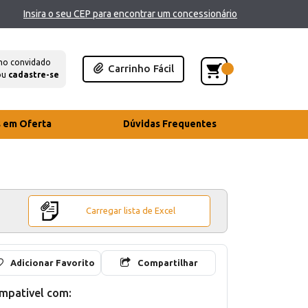
Insira o seu CEP para encontrar um concessionário
mo convidado
Carrinho Fácil
ou
cadastre-se
s em Oferta
Dúvidas Frequentes
Carregar lista de Excel
Adicionar Favorito
Compartilhar
mpativel com: