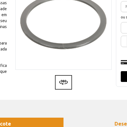
ssas
dade
e em
ou 
 seu
inas
para
cada
fica
 que
cote
Dese