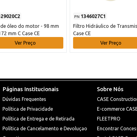
329020C2
1346027C1
PN
o de óleo do motor - 98 mm
Filtro Hidráulico de Transmi
172 mm C Case CE
Case CE
Ver Preço
Ver Preço
Páginas Institucionais
Sobre Nós
Dúvidas Frequentes
CASE Constructio
Política de Privacidade
E-commerce CAS
Política de Entrega e de Retirada
FLEETPRO
Política de Cancelamento e Devoluçao
Encontrar Conces