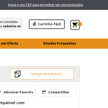
Insira o seu CEP para encontrar um concessionário
mo convidado
Carrinho Fácil
ou
cadastre-se
s em Oferta
Dúvidas Frequentes
Carregar lista de Excel
Adicionar Favorito
Compartilhar
mpativel com: