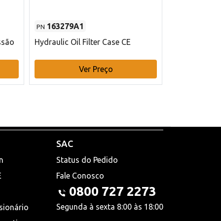
163279A1
48145970
PN
PN
ssão
Hydraulic Oil Filter Case CE
Filtro de com
x 75 mm L Ca
Ver Preço
V
SAC
n
Status do Pedido
E
Fale Conosco
0800 727 2273
Segunda à sexta 8:00 às 18:00
sionário