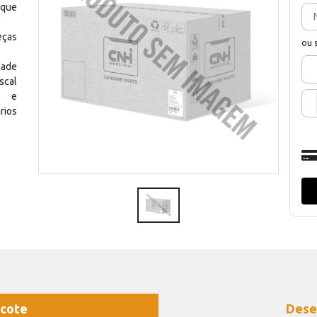
 que
eças
ou 
dade
scal
os e
rios
cote
Dese