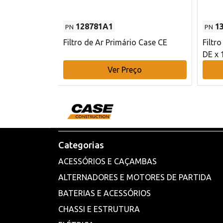
128781A1
1
PN
PN
l - 80 mm DE
Filtro de Ar Primário Case CE
Filtr
DE x 
o
Ver Preço
Categorias
ACESSÓRIOS E CAÇAMBAS
ALTERNADORES E MOTORES DE PARTIDA
BATERIAS E ACESSÓRIOS
CHASSI E ESTRUTURA