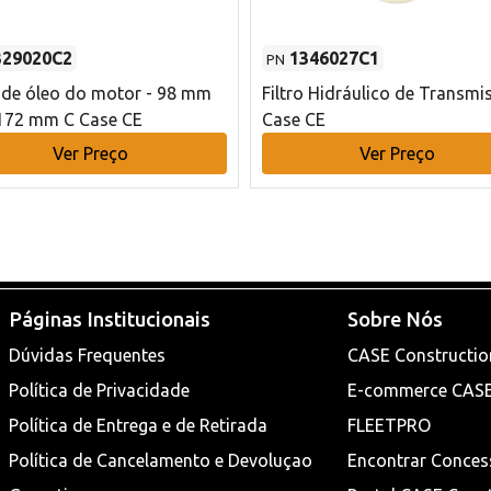
329020C2
1346027C1
PN
o de óleo do motor - 98 mm
Filtro Hidráulico de Transmi
172 mm C Case CE
Case CE
Ver Preço
Ver Preço
Páginas Institucionais
Sobre Nós
Dúvidas Frequentes
CASE Constructio
Política de Privacidade
E-commerce CAS
Política de Entrega e de Retirada
FLEETPRO
Política de Cancelamento e Devoluçao
Encontrar Conces