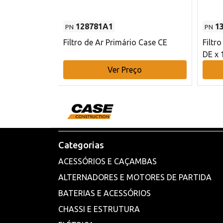
128781A1
1
PN
PN
l - 80 mm DE
Filtro de Ar Primário Case CE
Filtr
DE x 
o
Ver Preço
Categorias
ACESSÓRIOS E CAÇAMBAS
ALTERNADORES E MOTORES DE PARTIDA
BATERIAS E ACESSÓRIOS
CHASSI E ESTRUTURA