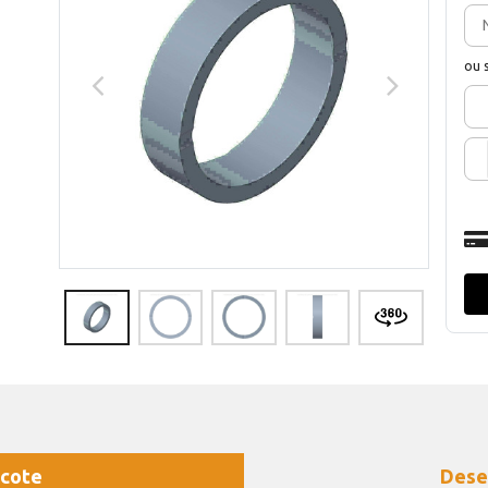
ou 
cote
Dese