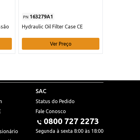
163279A1
48145970
PN
PN
ssão
Hydraulic Oil Filter Case CE
Filtro de com
x 75 mm L Ca
Ver Preço
V
SAC
n
Status do Pedido
E
Fale Conosco
0800 727 2273
Segunda à sexta 8:00 às 18:00
sionário