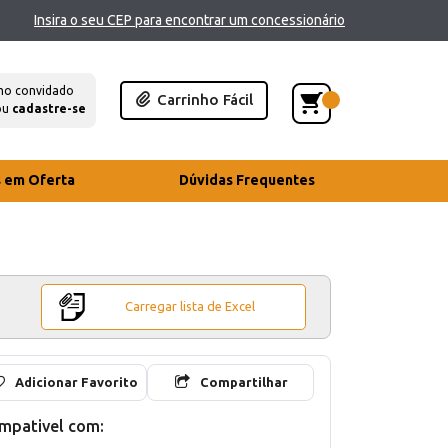
Insira o seu CEP para encontrar um concessionário
mo convidado
Carrinho Fácil
ou
cadastre-se
s em Oferta
Dúvidas Frequentes
Carregar lista de Excel
Adicionar Favorito
Compartilhar
mpativel com: