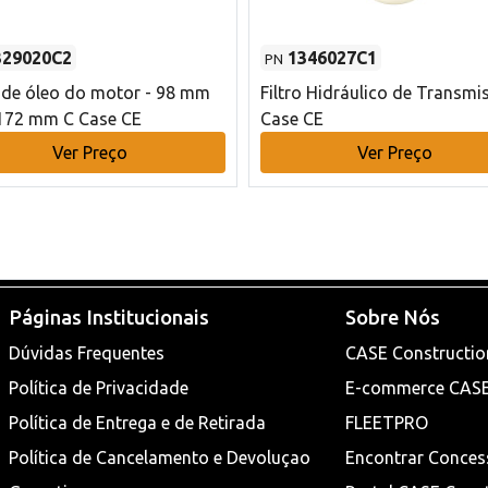
329020C2
1346027C1
PN
o de óleo do motor - 98 mm
Filtro Hidráulico de Transmi
172 mm C Case CE
Case CE
Ver Preço
Ver Preço
Páginas Institucionais
Sobre Nós
Dúvidas Frequentes
CASE Constructio
Política de Privacidade
E-commerce CAS
Política de Entrega e de Retirada
FLEETPRO
Política de Cancelamento e Devoluçao
Encontrar Conces