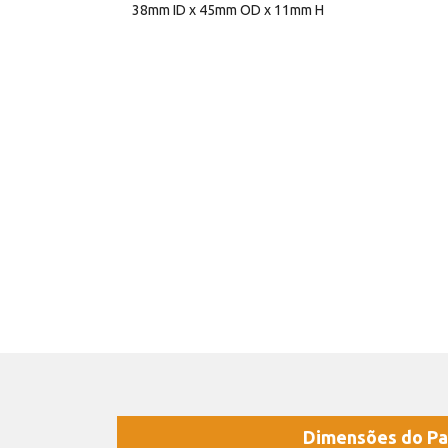
38mm ID x 45mm OD x 11mm H
Dimensões do Pa