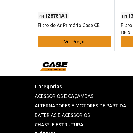
128781A1
1
PN
PN
l - 80 mm DE
Filtro de Ar Primário Case CE
Filtr
DE x 
o
Ver Preço
Categorias
ACESSÓRIOS E CAÇAMBAS
ALTERNADORES E MOTORES DE PARTIDA
BATERIAS E ACESSÓRIOS
CHASSI E ESTRUTURA