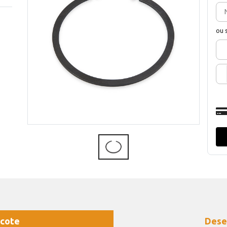
ou 
cote
Dese