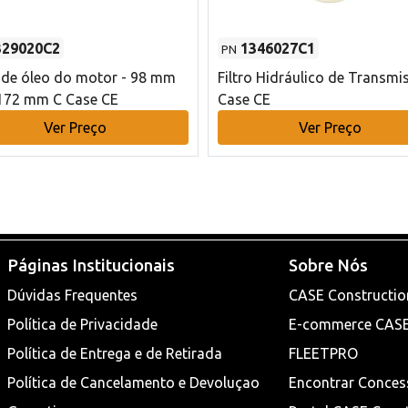
329020C2
1346027C1
PN
o de óleo do motor - 98 mm
Filtro Hidráulico de Transmi
172 mm C Case CE
Case CE
Ver Preço
Ver Preço
Páginas Institucionais
Sobre Nós
Dúvidas Frequentes
CASE Constructio
Política de Privacidade
E-commerce CAS
Política de Entrega e de Retirada
FLEETPRO
Política de Cancelamento e Devoluçao
Encontrar Conces