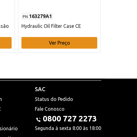
163279A1
48145970
PN
PN
ssão
Hydraulic Oil Filter Case CE
Filtro de com
x 75 mm L Ca
Ver Preço
V
SAC
n
Status do Pedido
E
Fale Conosco
0800 727 2273
Segunda à sexta 8:00 às 18:00
sionário