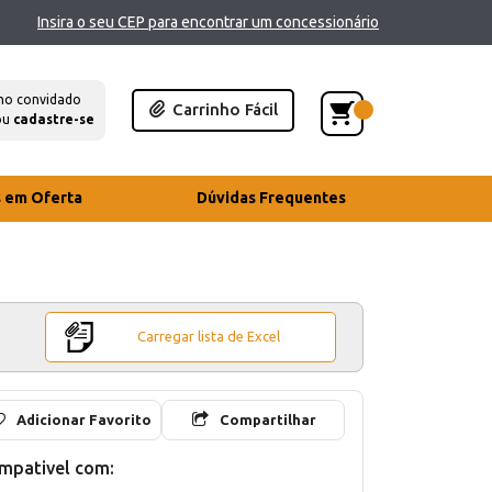
Insira o seu CEP para encontrar um concessionário
mo convidado
Carrinho Fácil
ou
cadastre-se
s em Oferta
Dúvidas Frequentes
Carregar lista de Excel
Adicionar Favorito
Compartilhar
mpativel com: