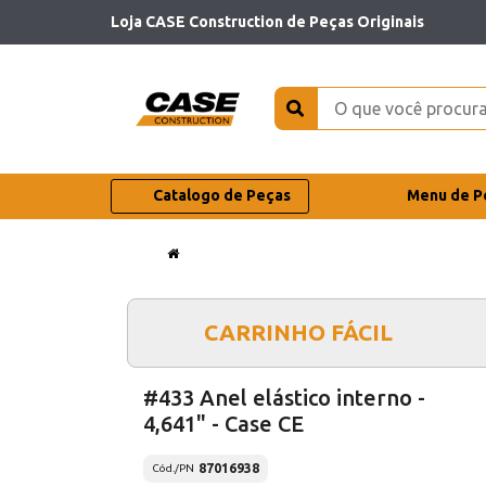
Loja CASE Construction de Peças Originais
Catalogo de Peças
Menu de P
CARRINHO FÁCIL
#433 Anel elástico interno -
4,641" - Case CE
87016938
Cód./PN