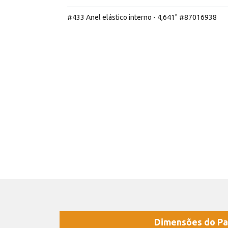
#433 Anel elástico interno - 4,641" #87016938
Dimensões do Pa