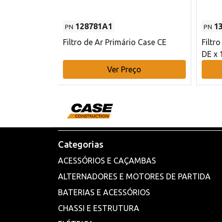
128781A1
1
PN
PN
l - 80 mm DE
Filtro de Ar Primário Case CE
Filtr
DE x 
o
Ver Preço
Categorias
ACESSÓRIOS E CAÇAMBAS
ALTERNADORES E MOTORES DE PARTIDA
BATERIAS E ACESSÓRIOS
CHASSI E ESTRUTURA