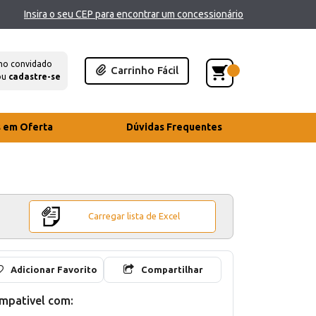
Insira o seu CEP para encontrar um concessionário
mo convidado
Carrinho Fácil
ou
cadastre-se
s em Oferta
Dúvidas Frequentes
Carregar lista de Excel
Adicionar Favorito
Compartilhar
mpativel com: