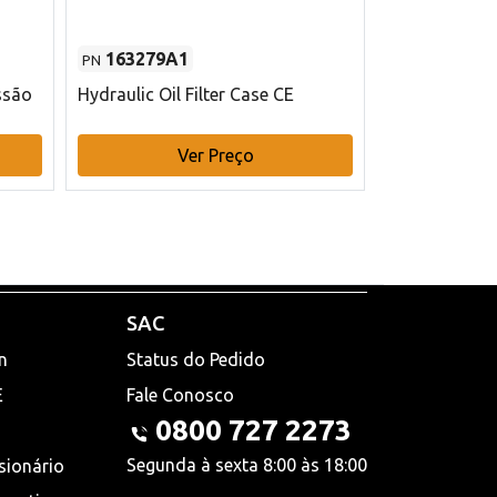
163279A1
48145970
PN
PN
ssão
Hydraulic Oil Filter Case CE
Filtro de com
x 75 mm L Ca
Ver Preço
V
SAC
n
Status do Pedido
E
Fale Conosco
0800 727 2273
Segunda à sexta 8:00 às 18:00
sionário