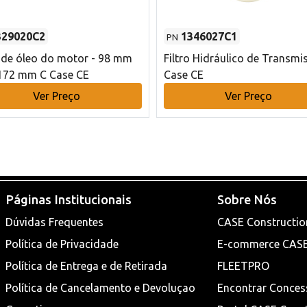
329020C2
1346027C1
PN
o de óleo do motor - 98 mm
Filtro Hidráulico de Transmi
172 mm C Case CE
Case CE
Ver Preço
Ver Preço
Páginas Institucionais
Sobre Nós
Dúvidas Frequentes
CASE Constructio
Política de Privacidade
E-commerce CAS
Política de Entrega e de Retirada
FLEETPRO
Política de Cancelamento e Devoluçao
Encontrar Conces