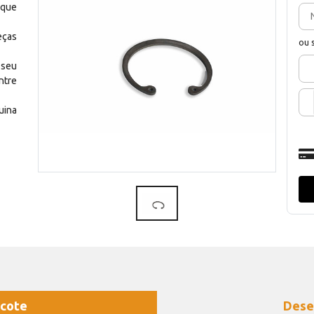
 que
eças
ou 
 seu
ntre
uina
cote
Dese