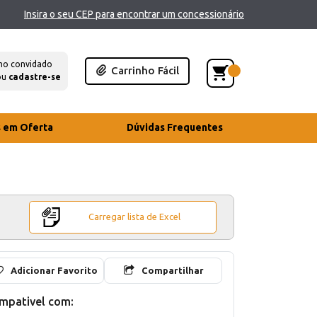
Insira o seu CEP para encontrar um concessionário
mo convidado
Carrinho Fácil
ou
cadastre-se
s em Oferta
Dúvidas Frequentes
Carregar lista de Excel
Adicionar Favorito
Compartilhar
mpativel com: