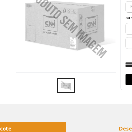
ou 
cote
Dese