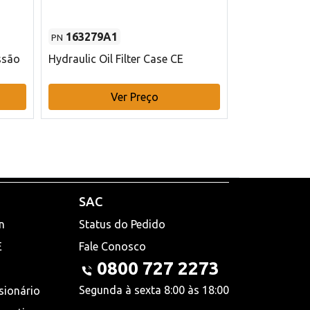
163279A1
48145970
PN
PN
ssão
Hydraulic Oil Filter Case CE
Filtro de com
x 75 mm L Ca
Ver Preço
V
SAC
n
Status do Pedido
E
Fale Conosco
0800 727 2273
Segunda à sexta 8:00 às 18:00
sionário