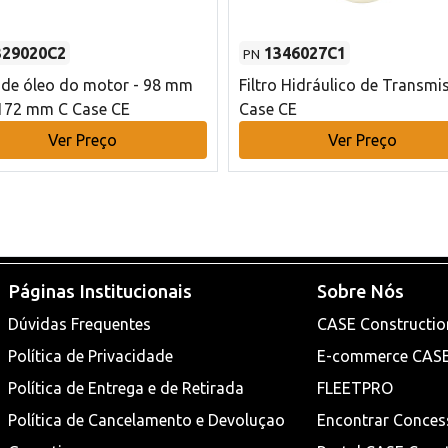
329020C2
1346027C1
PN
o de óleo do motor - 98 mm
Filtro Hidráulico de Transmi
172 mm C Case CE
Case CE
Ver Preço
Ver Preço
Páginas Institucionais
Sobre Nós
Dúvidas Frequentes
CASE Constructio
Política de Privacidade
E-commerce CAS
Política de Entrega e de Retirada
FLEETPRO
Política de Cancelamento e Devoluçao
Encontrar Conces