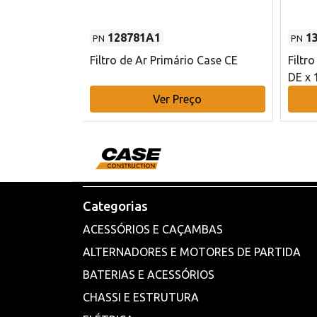
128781A1
1
PN
PN
l - 80 mm DE
Filtro de Ar Primário Case CE
Filtr
DE x 
o
Ver Preço
Categorias
ACESSÓRIOS E CAÇAMBAS
ALTERNADORES E MOTORES DE PARTIDA
BATERIAS E ACESSÓRIOS
CHASSI E ESTRUTURA