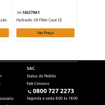
163279A1
48145970
PN
PN
ssão
Hydraulic Oil Filter Case CE
Filtro de com
x 75 mm L Ca
Ver Preço
V
SAC
n
Status do Pedido
E
Fale Conosco
0800 727 2273
Segunda à sexta 8:00 às 18:00
sionário