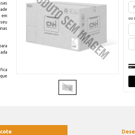
ssas
dade
e em
ou 
 seu
inas
para
cada
fica
 que
cote
Dese