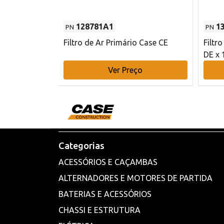
128781A1
1
PN
PN
l - 80 mm DE
Filtro de Ar Primário Case CE
Filtr
DE x 
o
Ver Preço
Categorias
ACESSÓRIOS E CAÇAMBAS
ALTERNADORES E MOTORES DE PARTIDA
BATERIAS E ACESSÓRIOS
CHASSI E ESTRUTURA