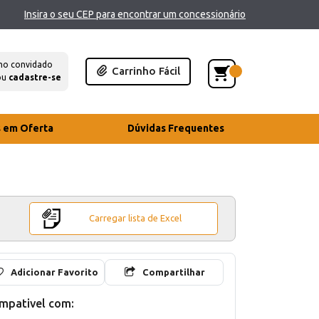
Insira o seu CEP para encontrar um concessionário
mo convidado
Carrinho Fácil
ou
cadastre-se
s em Oferta
Dúvidas Frequentes
Carregar lista de Excel
Adicionar Favorito
Compartilhar
mpativel com: