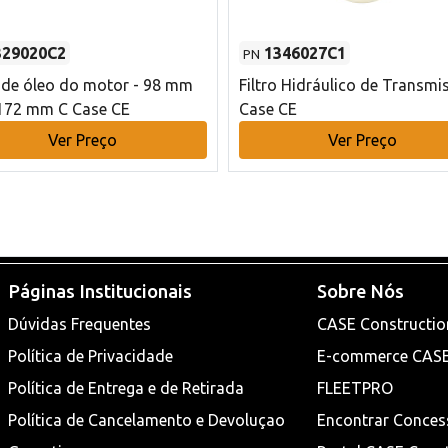
329020C2
1346027C1
PN
o de óleo do motor - 98 mm
Filtro Hidráulico de Transmi
172 mm C Case CE
Case CE
Ver Preço
Ver Preço
Páginas Institucionais
Sobre Nós
Dúvidas Frequentes
CASE Constructio
Política de Privacidade
E-commerce CAS
Política de Entrega e de Retirada
FLEETPRO
Política de Cancelamento e Devoluçao
Encontrar Conces