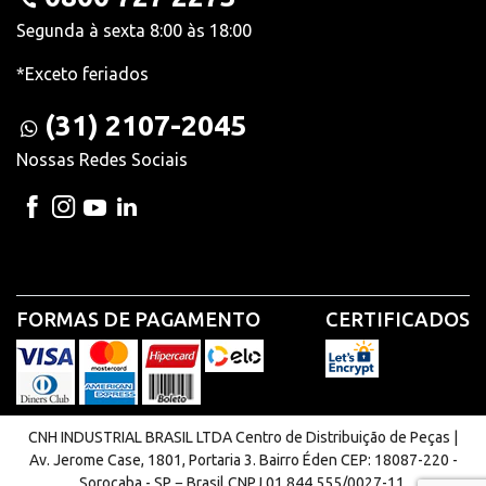
Segunda à sexta 8:00 às 18:00
*Exceto feriados
(31) 2107-2045
Nossas Redes Sociais
FORMAS DE PAGAMENTO
CERTIFICADOS
CNH INDUSTRIAL BRASIL LTDA Centro de Distribuição de Peças |
Av. Jerome Case, 1801, Portaria 3. Bairro Éden CEP: 18087-220 -
Sorocaba - SP − Brasil CNPJ 01.844.555/0027-11.