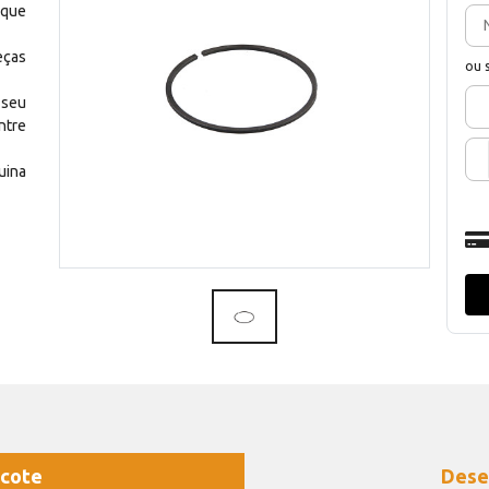
 que
eças
ou 
 seu
ntre
uina
cote
Dese