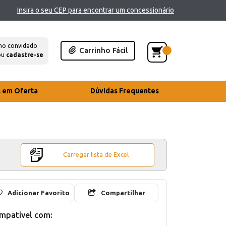
Insira o seu CEP para encontrar um concessionário
mo convidado
Carrinho Fácil
ou
cadastre-se
s em Oferta
Dúvidas Frequentes
Carregar lista de Excel
Adicionar Favorito
Compartilhar
mpativel com: