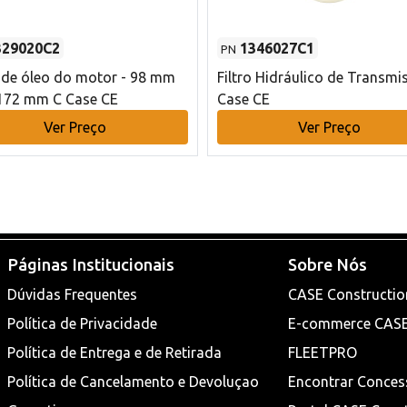
329020C2
1346027C1
PN
o de óleo do motor - 98 mm
Filtro Hidráulico de Transmi
172 mm C Case CE
Case CE
Ver Preço
Ver Preço
Páginas Institucionais
Sobre Nós
Dúvidas Frequentes
CASE Constructio
Política de Privacidade
E-commerce CAS
Política de Entrega e de Retirada
FLEETPRO
Política de Cancelamento e Devoluçao
Encontrar Conces