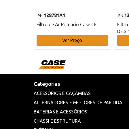
128781A1
1
PN
PN
l - 80 mm DE
Filtro de Ar Primário Case CE
Filtr
DE x 
o
Ver Preço
Categorias
ACESSÓRIOS E CAÇAMBAS
ALTERNADORES E MOTORES DE PARTIDA
BATERIAS E ACESSÓRIOS
CHASSI E ESTRUTURA