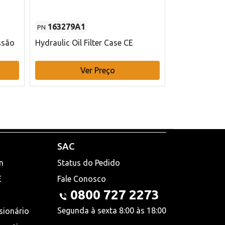
163279A1
48145970
PN
PN
ssão
Hydraulic Oil Filter Case CE
Filtro de com
x 75 mm L Ca
Ver Preço
V
SAC
n
Status do Pedido
E
Fale Conosco
0800 727 2273
Segunda à sexta 8:00 às 18:00
sionário