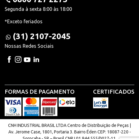
Segunda à sexta 8:00 às 18:00
*Exceto feriados
(31) 2107-2045
Nossas Redes Sociais
FORMAS DE PAGAMENTO
CERTIFICADOS
CNH INDUSTRIAL BRASIL LTDA Centro de Distribuição de Peças |
Av. Jerome Case, 1801, Portaria 3. Bairro Éden CEP: 18087-220 -
Sorocaba - SP − Brasil CNPJ 01.844.555/0027-11.