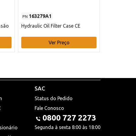
163279A1
48145970
PN
PN
ssão
Hydraulic Oil Filter Case CE
Filtro de com
x 75 mm L Ca
Ver Preço
V
SAC
n
Status do Pedido
E
Fale Conosco
0800 727 2273
Segunda à sexta 8:00 às 18:00
sionário