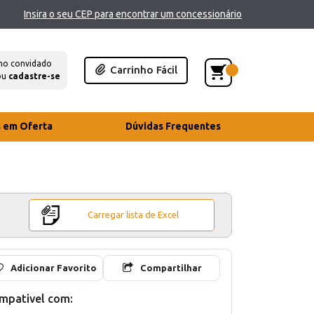
Insira o seu CEP para encontrar um concessionário
mo convidado
Carrinho Fácil
ou
cadastre-se
s em Oferta
Dúvidas Frequentes
Carregar lista de Excel
Adicionar Favorito
Compartilhar
mpativel com: