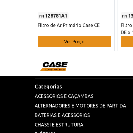
128781A1
1
PN
PN
l - 80 mm DE
Filtro de Ar Primário Case CE
Filtr
DE x 
o
Ver Preço
Categorias
ACESSÓRIOS E CAÇAMBAS
ALTERNADORES E MOTORES DE PARTIDA
BATERIAS E ACESSÓRIOS
CHASSI E ESTRUTURA