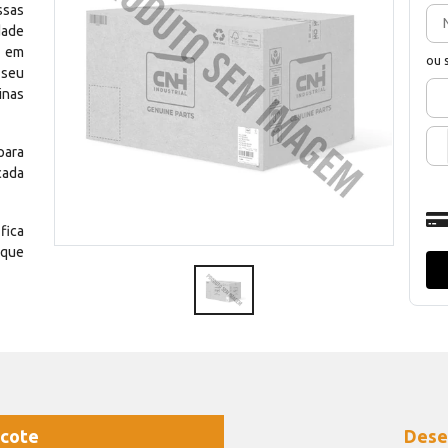
ssas
dade
e em
ou 
 seu
inas
para
cada
fica
 que
cote
Dese