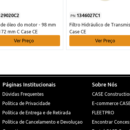
329020C2
1346027C1
PN
o de óleo do motor - 98 mm
Filtro Hidráulico de Transmi
172 mm C Case CE
Case CE
Ver Preço
Ver Preço
Páginas Institucionais
Sobre Nós
Dúvidas Frequentes
CASE Constructio
Política de Privacidade
E-commerce CAS
Política de Entrega e de Retirada
FLEETPRO
Política de Cancelamento e Devoluçao
Encontrar Conces