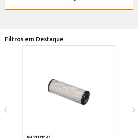
Filtros em Destaque
PN
128781A1