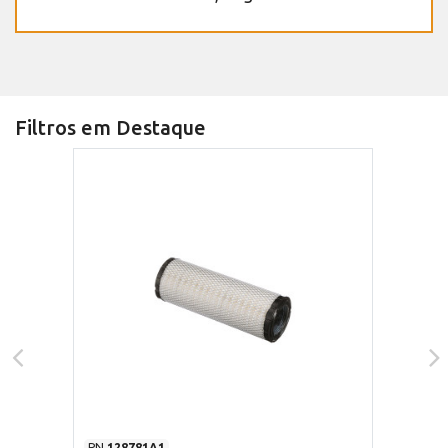
Filtros em Destaque
PN
128781A1