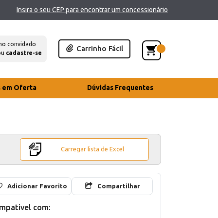
Insira o seu CEP para encontrar um concessionário
mo convidado
Carrinho Fácil
ou
cadastre-se
s em Oferta
Dúvidas Frequentes
Carregar lista de Excel
Adicionar Favorito
Compartilhar
mpativel com: