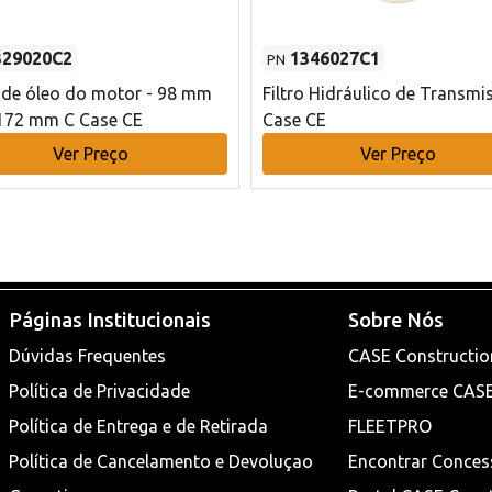
329020C2
1346027C1
PN
o de óleo do motor - 98 mm
Filtro Hidráulico de Transmi
172 mm C Case CE
Case CE
Ver Preço
Ver Preço
Páginas Institucionais
Sobre Nós
Dúvidas Frequentes
CASE Constructio
Política de Privacidade
E-commerce CAS
Política de Entrega e de Retirada
FLEETPRO
Política de Cancelamento e Devoluçao
Encontrar Conces