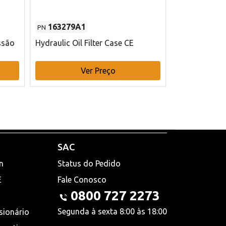
163279A1
48145970
PN
PN
ssão
Hydraulic Oil Filter Case CE
Filtro de com
x 75 mm L Ca
Ver Preço
V
SAC
n
Status do Pedido
E
Fale Conosco
0800 727 2273
Segunda à sexta 8:00 às 18:00
sionário