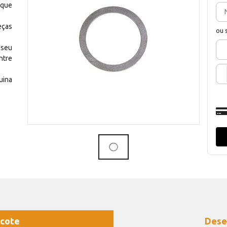
 que
eças
ou 
 seu
ntre
uina
cote
Dese