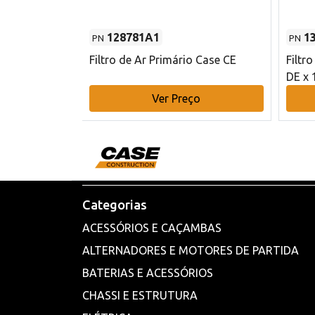
128781A1
1
PN
PN
l - 80 mm DE
Filtro de Ar Primário Case CE
Filtr
DE x 
o
Ver Preço
Categorias
ACESSÓRIOS E CAÇAMBAS
ALTERNADORES E MOTORES DE PARTIDA
BATERIAS E ACESSÓRIOS
CHASSI E ESTRUTURA